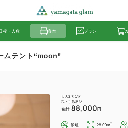
日程・人数
客室
プラン
ムテント“moon”
大人
2
名
1
室
税・手数料込
88,000
合計
円
2
禁煙
28.00m