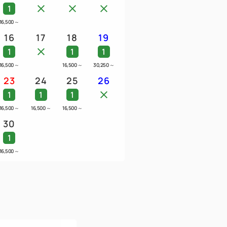
1
16,500
～
16
17
18
19
1
1
1
16,500
～
16,500
～
30,250
～
23
24
25
26
1
1
1
16,500
～
16,500
～
16,500
～
30
1
16,500
～