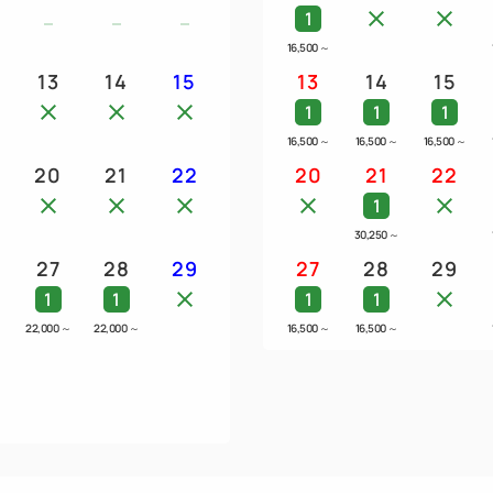
1
16,500
～
13
14
15
13
14
15
1
1
1
16,500
～
16,500
～
16,500
～
20
21
22
20
21
22
1
30,250
～
27
28
29
27
28
29
1
1
1
1
22,000
～
22,000
～
16,500
～
16,500
～