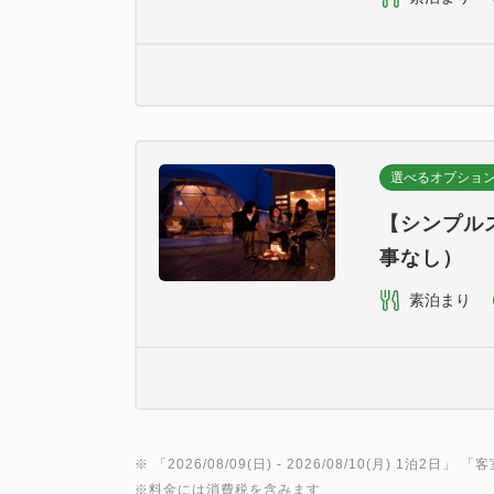
選べるオプショ
【シンプル
事なし）
素泊まり
※ 「
2026/08/09(日)
- 2026/08/10(月)
1泊2日
」 「
客
※料金には消費税を含みます