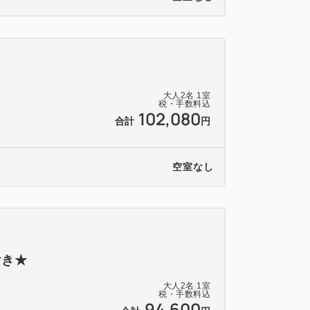
大人
2
名
1
室
税・手数料込
102,080
合計
円
空室なし
付き★
大人
2
名
1
室
税・手数料込
94,600