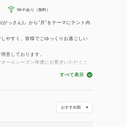
Wi-Fiあり（無料）
(がっさん)』から"月"をテーマにテント内
ごしやすく、皆様でごゆっくりお過ごしい
ご用意しております。
でオールシーズン快適にお寛ぎいただくこ
すべて表示
途有料オプションの簡易ベッドの追加を推奨
ても1名利用となり、全5名様が定員とな