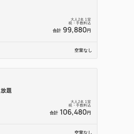
大人
2
名
1
室
税・手数料込
99,880
合計
円
空室なし
み放題
大人
2
名
1
室
税・手数料込
106,480
合計
円
空室なし