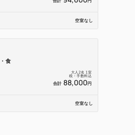
合計
円
空室なし
・食
大人
2
名
1
室
税・手数料込
88,000
合計
円
空室なし