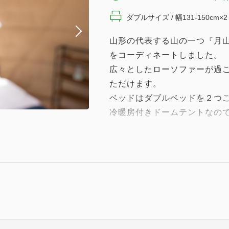
ダブルサイズ / 幅131-150cm×2
山形の代表する山の一つ『月山
をコーディネートしました。
広々としたローソファーが過
ただけます。
ベッドはダブルベッドを２つ
冷暖房付きドームテントなの
とができます。
※5名でご利用の場合は、別
します
※お子様は幼児様におかれまし
ります。