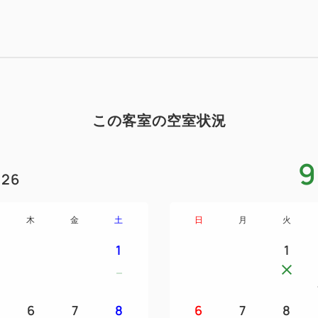
この客室の空室状況
9
26
木
金
土
日
月
火
1
1
6
7
8
6
7
8